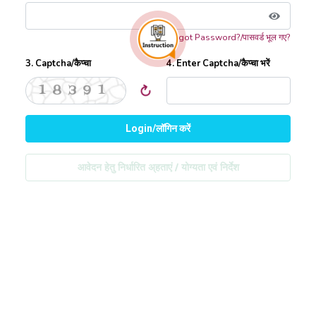
Forgot Password?/पासवर्ड भूल गए?
3. Captcha/कैप्चा
4. Enter Captcha/कैप्चा भरें
18391
Login/लॉगिन करें
आवेदन हेतु निर्धारित अ्हताएं / योग्यता एवं निर्देश